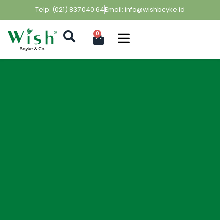
Telp: (021) 837 040 64
Email: info@wishboyke.id
0