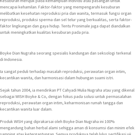
Kesuburan merujuk pada kemampuan individu atau pasangan untuk
mencapai kehamilan. Faktor-faktor yang mempengaruhi kesuburan
melibatkan kesehatan reproduksi pria dan wanita, termasuk fungsi organ
reproduksi, produksi sperma dan sel telur yang berkualitas, serta faktor-
faktor lingkungan dan gaya hidup. Tentu Pronimale juga dapat diandalkan
untuk meningkatkan kualitas kesuburan pada pria.
Boyke Dian Nugraha seorang spesialis kandungan dan seksologi terkenal
di Indonesia.
Ia sangat peduli terhadap masalah reproduksi, perawatan organ intim,
kecantikan wanita, dan harmonisasi dalam hubungan suami istri.
Sejak tahun 2004, ia mendirikan PT Cahyadi Mulia Nugraha atau yang dikenal
sebagai WISH Boyke & Co, dengan fokus pada solusi untuk permasalahan
reproduksi, perawatan organ intim, keharmonisan rumah tangga dan
kecantikan wanita luar dalam.
Produk WISH yang diprakarsai oleh Boyke Dian Nugraha ini 100%
mengandung bahan herbal alami sehigga aman di konsumsi dan minim efek
samping atau ketergantungan. Semua produknya telah lulus sertifikasi uji