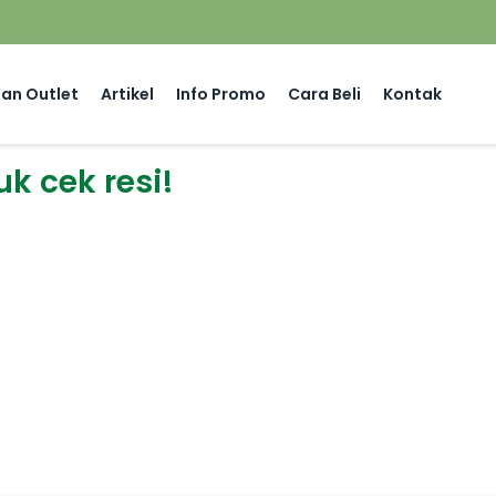
an Outlet
Artikel
Info Promo
Cara Beli
Kontak
uk cek resi!