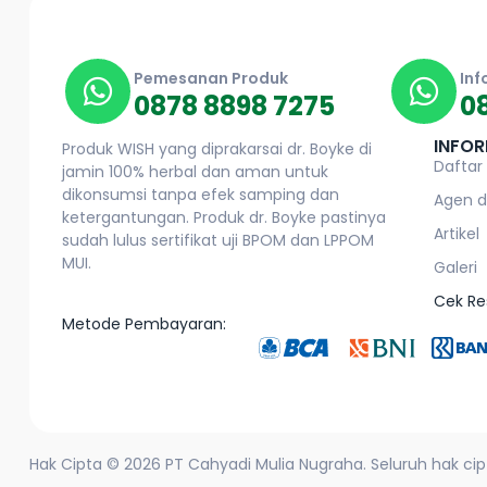
Pemesanan Produk
Inf
0878 8898 7275
0
INFOR
Produk WISH yang diprakarsai dr. Boyke di
Daftar
jamin 100% herbal dan aman untuk
dikonsumsi tanpa efek samping dan
Agen d
ketergantungan. Produk dr. Boyke pastinya
Artikel
sudah lulus sertifikat uji BPOM dan LPPOM
MUI.
Galeri
Cek Re
Metode Pembayaran:
Hak Cipta © 2026 PT Cahyadi Mulia Nugraha. Seluruh hak cipt