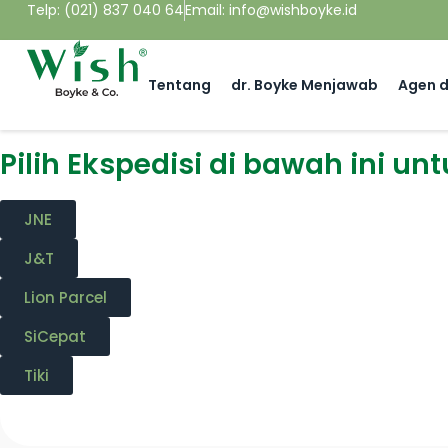
Telp: (021) 837 040 64
Email: info@wishboyke.id
Tentang
dr. Boyke Menjawab
Agen d
Pilih Ekspedisi di bawah ini unt
JNE
J&T
Lion Parcel
SiCepat
Tiki