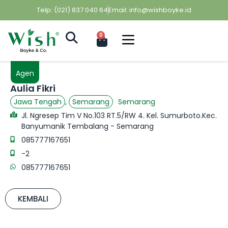
Telp: (021) 837 040 64
Email: info@wishboyke.id
0
Agen
Aulia Fikri
Semarang
Jawa Tengah
,
Semarang
Jl. Ngresep Tim V No.103 RT.5/RW 4. Kel. Sumurboto.Kec.
Banyumanik Tembalang - Semarang
085777167651
-2
085777167651
KEMBALI