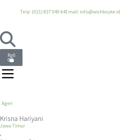
Telp: (021) 837 040 64
Email: info@wishboyke.id
Rp
0
0
Agen
Krisna Hariyani
Jawa Timur
,