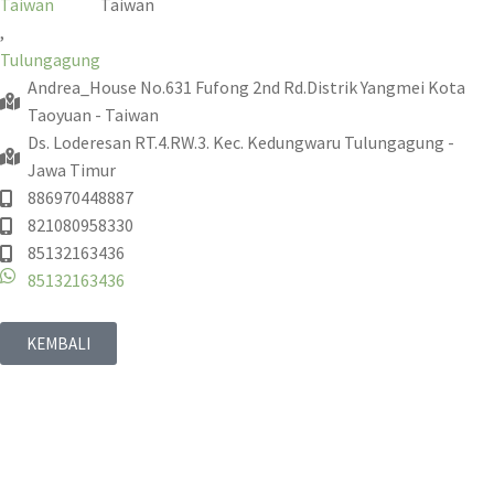
Taiwan
Taiwan
,
Tulungagung
Andrea_House No.631 Fufong 2nd Rd.Distrik Yangmei Kota
Taoyuan - Taiwan
Ds. Loderesan RT.4.RW.3. Kec. Kedungwaru Tulungagung -
Jawa Timur
886970448887
821080958330
85132163436
85132163436
KEMBALI