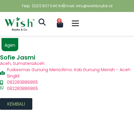
Telp: (021) 837 040 64
Email: info@wishboyke.id
0
Agen
Sofie Jasmi
Aceh
,
Sumatera
Aceh
Puskesmas Gunung Meria.Rimo. Kab.Gunung Meriah - Aceh
Singkil
082283886865
082283886865
KEMBALI