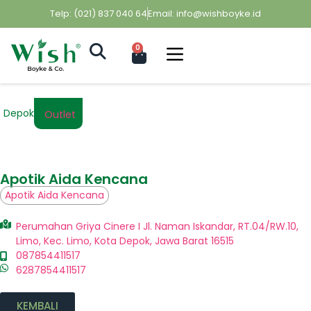
Telp: (021) 837 040 64
Email: info@wishboyke.id
0
Depok
Outlet
Apotik Aida Kencana
Apotik Aida Kencana
Perumahan Griya Cinere I Jl. Naman Iskandar, RT.04/RW.10,
Limo, Kec. Limo, Kota Depok, Jawa Barat 16515
087854411517
6287854411517
KEMBALI