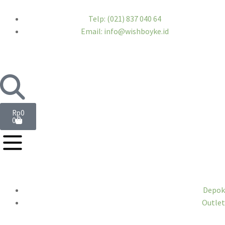
Telp: (021) 837 040 64
Email: info@wishboyke.id
Rp
0
0
Depok
Outlet