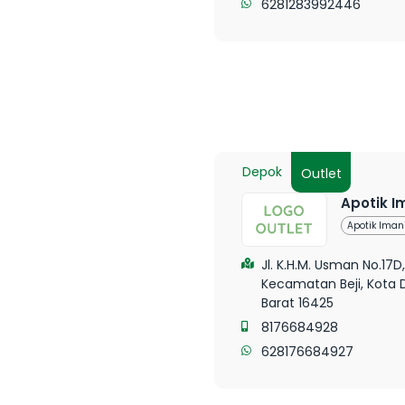
6281283992446
Depok
Outlet
Apotik I
Apotik Iman
Jl. K.H.M. Usman No.17D
Kecamatan Beji, Kota 
Barat 16425
8176684928
628176684927