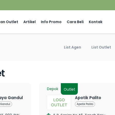
an Outlet
Artikel
Info Promo
Cara Beli
Kontak
List Agen
List Outlet
et
Depok
Outlet
aya Gandul
Apotik Palito
 Gandul
Apotik Palito