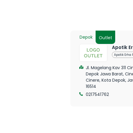
Depok
Outlet
Apotik E
Apotik Erha
Jl. Magelang Kav 311 C
Depok Jawa Barat, Cine
Cinere, Kota Depok, Ja
16514
0217541762