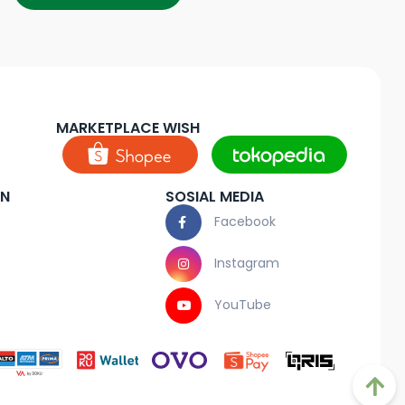
MARKETPLACE WISH
AN
SOSIAL MEDIA
Facebook
Instagram
YouTube