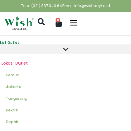
Telp: (021) 837 040 64
Email: info@wishboyke.id
0
List Outlet
Lokasi Outlet
Semua
Jakarta
Tangerang
Bekasi
Depok