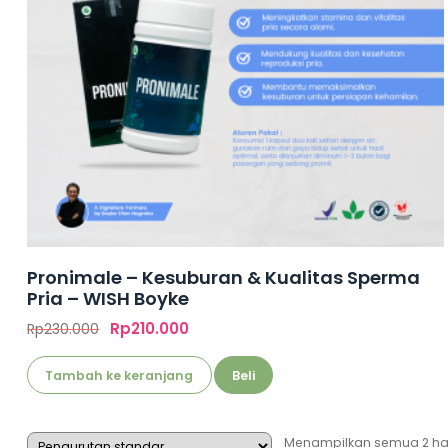
Pronimale – Kesuburan & Kualitas Sperma
Pria – WISH Boyke
Rp
210.000
Rp
230.000
Tambah ke keranjang
Beli
Menampilkan semua 2 ha