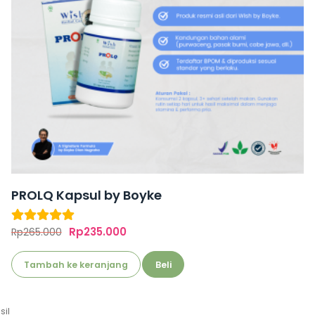
PROLQ Kapsul by Boyke
Dinilai
5.00
Rp
235.000
Rp
265.000
dari 5
Tambah ke keranjang
Beli
sil