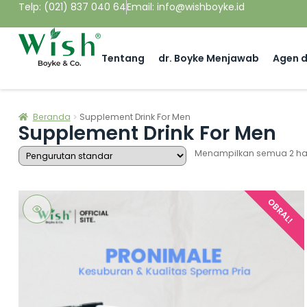
Telp: (021) 837 040 64
Email: info@wishboyke.id
Tentang
dr. Boyke Menjawab
Agen d
Beranda
Supplement Drink For Men
Supplement Drink For Men
Menampilkan semua 2 ha
OBRAL!