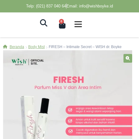
Telp: (021) 837 040 64
Email: info@wishboyke.id
0
Beranda
Body Mist
FIRESH – Intimate Secret – WISH dr. Boyke
🔍