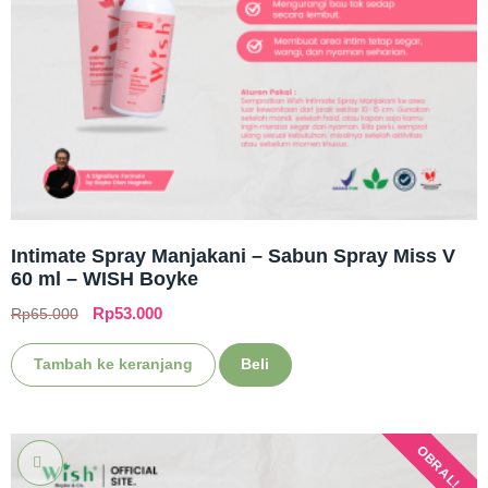
Intimate Spray Manjakani – Sabun Spray Miss V
60 ml – WISH Boyke
Rp
53.000
Rp
65.000
Tambah ke keranjang
Beli
OBRAL!