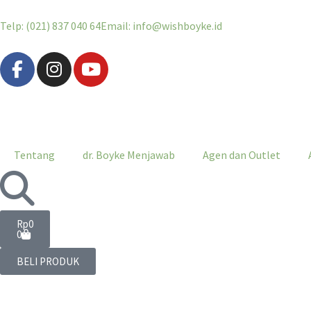
Telp: (021) 837 040 64
Email: info@wishboyke.id
Tentang
dr. Boyke Menjawab
Agen dan Outlet
Rp
0
0
BELI PRODUK