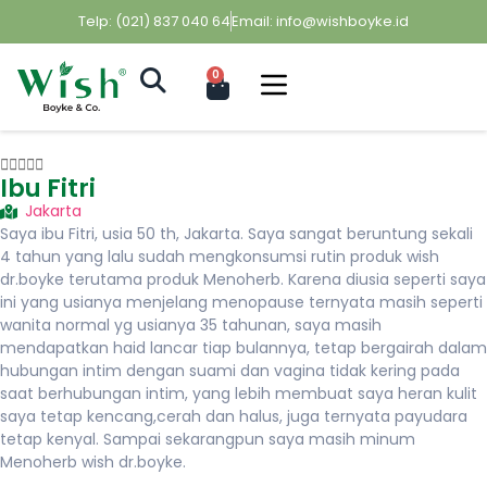
Telp: (021) 837 040 64
Email: info@wishboyke.id
0





Ibu Fitri
Jakarta
Saya ibu Fitri, usia 50 th, Jakarta. Saya sangat beruntung sekali
4 tahun yang lalu sudah mengkonsumsi rutin produk wish
dr.boyke terutama produk Menoherb. Karena diusia seperti saya
ini yang usianya menjelang menopause ternyata masih seperti
wanita normal yg usianya 35 tahunan, saya masih
mendapatkan haid lancar tiap bulannya, tetap bergairah dalam
hubungan intim dengan suami dan vagina tidak kering pada
saat berhubungan intim, yang lebih membuat saya heran kulit
saya tetap kencang,cerah dan halus, juga ternyata payudara
tetap kenyal. Sampai sekarangpun saya masih minum
Menoherb wish dr.boyke.