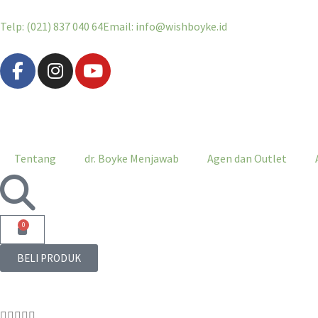
Telp: (021) 837 040 64
Email: info@wishboyke.id
Tentang
dr. Boyke Menjawab
Agen dan Outlet
0
BELI PRODUK




