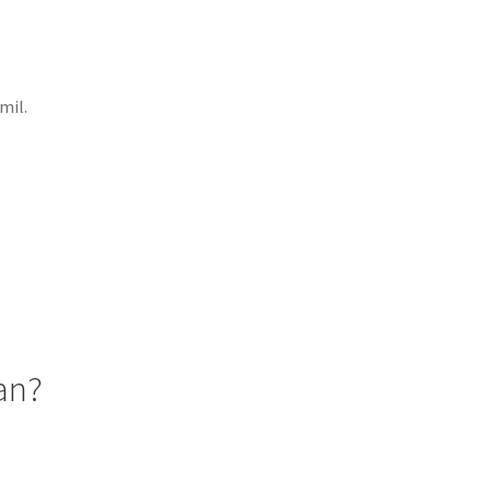
mil.
an?