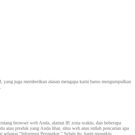
id, yang juga memberikan alasan mengapa kami harus mengumpulkan
.
tentang browser web Anda, alamat IP, zona waktu, dan beberapa
u atau produk yang Anda lihat, situs web atau istilah pencarian apa
 sebagai “Informasi Perangkat.” Selain itu, kami mungkin