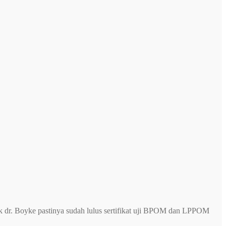
k dr. Boyke pastinya sudah lulus sertifikat uji BPOM dan LPPOM