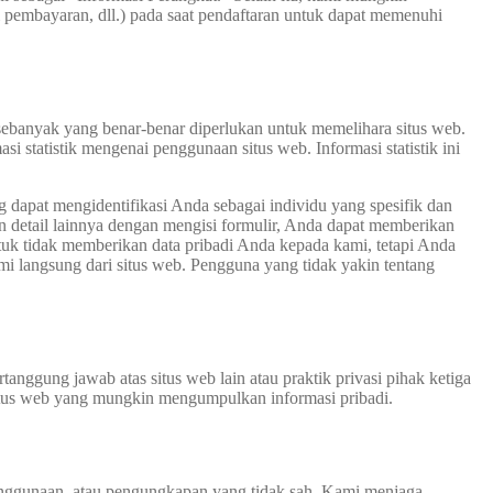
pembayaran, dll.) pada saat pendaftaran untuk dapat memenuhi
ebanyak yang benar-benar diperlukan untuk memelihara situs web.
 statistik mengenai penggunaan situs web. Informasi statistik ini
dapat mengidentifikasi Anda sebagai individu yang spesifik dan
n detail lainnya dengan mengisi formulir, Anda dapat memberikan
ntuk tidak memberikan data pribadi Anda kepada kami, tetapi Anda
i langsung dari situs web. Pengguna yang tidak yakin tentang
tanggung jawab atas situs web lain atau praktik privasi pihak ketiga
situs web yang mungkin mengumpulkan informasi pribadi.
enggunaan, atau pengungkapan yang tidak sah. Kami menjaga