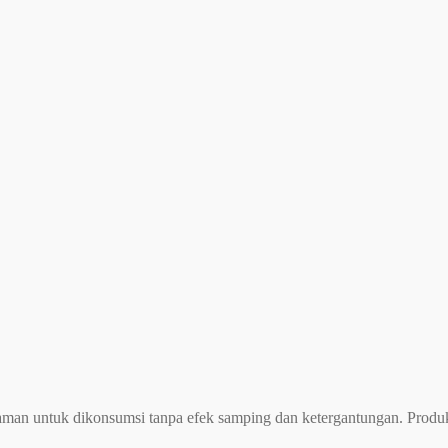
aman untuk dikonsumsi tanpa efek samping dan ketergantungan. Produ