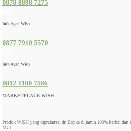
0878 8898 7275
Info Agen Wish
0877 7910 5570
Info Agen Wish
0812 1100 7566
MARKETPLACE WISH
Produk WISH yang diprakarsai dr. Boyke di jamin 100% herbal dan 
MUI.