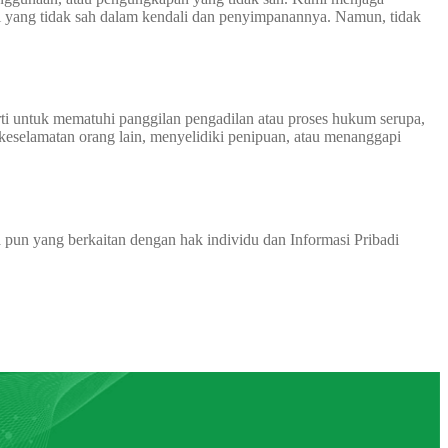
adi yang tidak sah dalam kendali dan penyimpanannya. Namun, tidak
ti untuk mematuhi panggilan pengadilan atau proses hukum serupa,
keselamatan orang lain, menyelidiki penipuan, atau menanggapi
pun yang berkaitan dengan hak individu dan Informasi Pribadi