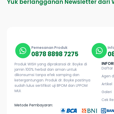
Yuk berlangganan Newsletter dari 
Pemesanan Produk
Inf
0878 8898 7275
0
INFOR
Produk WISH yang diprakarsai dr. Boyke di
Daftar
jamin 100% herbal dan aman untuk
dikonsumsi tanpa efek samping dan
Agen d
ketergantungan. Produk dr. Boyke pastinya
Artikel
sudah lulus sertifikat uji BPOM dan LPPOM
MUI.
Galeri
Cek Re
Metode Pembayaran: