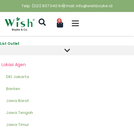
Telp: (021) 837 040 64
Email: info@wishboyke.id
0
List Outlet
Lokasi Agen
DKI Jakarta
Banten
Jawa Barat
Jawa Tengah
Jawa Timur