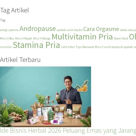
Tag Artikel
Tag
Andropause
Cara Orgasme
alergi sperma
apotek wish boyke
dada rata j
Multivitamin Pria
O
Miss V Bau
Miss V Rapet
Miss V Wangi
Nyeri Haid
Stamina Pria
siruzlim
sulit tidur
Tips Merawat Miss V
wish boyke di apotek
w
Artikel Terbaru
Ide Bisnis Herbal 2026 Peluang Emas yang Jarang