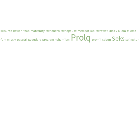
esuburan
kewanitaan
maternity
Menoherb
Menopause
merapatkan
Merawat Miss V
Miom
Mioma
Prolq
Seks
rfum miss v
pasutri
payudara
program kehamilan
promil
sabun
selingkuh