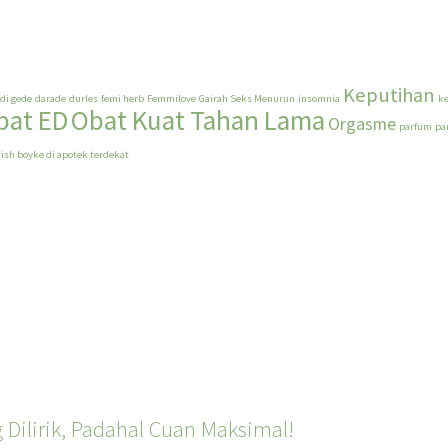
Keputihan
adi gede
darade
durles
femi herb
Femmilove
Gairah Seks Menurun
insomnia
k
bat ED
Obat Kuat Tahan Lama
Orgasme
parfum
pa
ish boyke di apotek terdekat
 Dilirik, Padahal Cuan Maksimal!