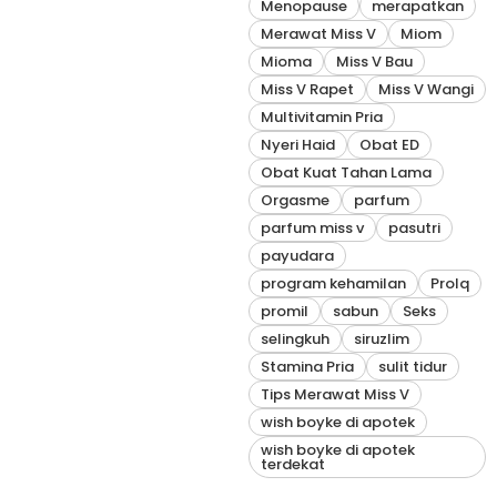
Menopause
merapatkan
Merawat Miss V
Miom
Mioma
Miss V Bau
Miss V Rapet
Miss V Wangi
Multivitamin Pria
Nyeri Haid
Obat ED
Obat Kuat Tahan Lama
Orgasme
parfum
parfum miss v
pasutri
payudara
program kehamilan
Prolq
promil
sabun
Seks
selingkuh
siruzlim
Stamina Pria
sulit tidur
Tips Merawat Miss V
wish boyke di apotek
wish boyke di apotek
terdekat