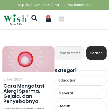
Telp: (021) 837 040 64
Email: info@wishboyke.id
0
Search
Kategori
31 Mei 2024
Education
Cara Mengatasi
Alergi Sperma,
General
Gejala, dan
Penyebabnya
Health