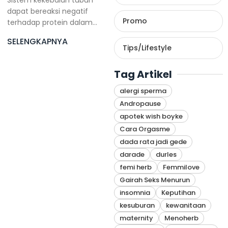
Sistem kekebalan tubuh
dapat bereaksi negatif
Promo
terhadap protein dalam
sperma,
SELENGKAPNYA
Tips/Lifestyle
Tag Artikel
alergi sperma
Andropause
apotek wish boyke
Cara Orgasme
dada rata jadi gede
darade
durles
femi herb
Femmilove
Gairah Seks Menurun
insomnia
Keputihan
kesuburan
kewanitaan
maternity
Menoherb