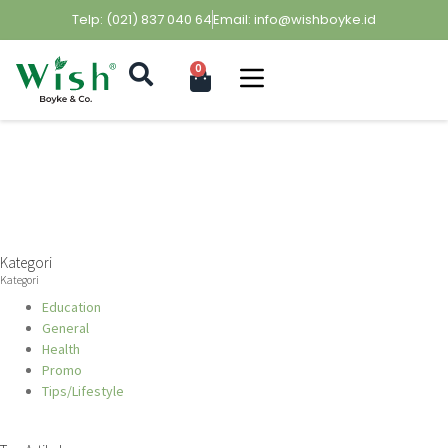
Telp: (021) 837 040 64
Email: info@wishboyke.id
0
Kategori
Kategori
Education
General
Health
Promo
Tips/Lifestyle