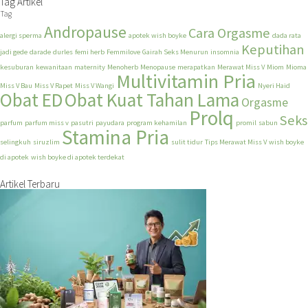
Tag Artikel
Tag
Andropause
Cara Orgasme
alergi sperma
apotek wish boyke
dada rata
Keputihan
jadi gede
darade
durles
femi herb
Femmilove
Gairah Seks Menurun
insomnia
kesuburan
kewanitaan
maternity
Menoherb
Menopause
merapatkan
Merawat Miss V
Miom
Mioma
Multivitamin Pria
Miss V Bau
Miss V Rapet
Miss V Wangi
Nyeri Haid
Obat ED
Obat Kuat Tahan Lama
Orgasme
Prolq
Seks
parfum
parfum miss v
pasutri
payudara
program kehamilan
promil
sabun
Stamina Pria
selingkuh
siruzlim
sulit tidur
Tips Merawat Miss V
wish boyke
di apotek
wish boyke di apotek terdekat
Artikel Terbaru