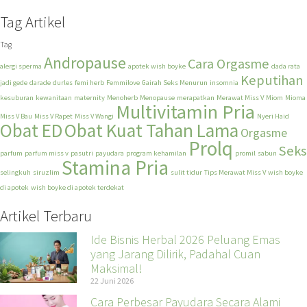
Tag Artikel
Tag
Andropause
Cara Orgasme
alergi sperma
apotek wish boyke
dada rata
Keputihan
jadi gede
darade
durles
femi herb
Femmilove
Gairah Seks Menurun
insomnia
kesuburan
kewanitaan
maternity
Menoherb
Menopause
merapatkan
Merawat Miss V
Miom
Mioma
Multivitamin Pria
Miss V Bau
Miss V Rapet
Miss V Wangi
Nyeri Haid
Obat ED
Obat Kuat Tahan Lama
Orgasme
Prolq
Seks
parfum
parfum miss v
pasutri
payudara
program kehamilan
promil
sabun
Stamina Pria
selingkuh
siruzlim
sulit tidur
Tips Merawat Miss V
wish boyke
di apotek
wish boyke di apotek terdekat
Artikel Terbaru
Ide Bisnis Herbal 2026 Peluang Emas
yang Jarang Dilirik, Padahal Cuan
Maksimal!
22 Juni 2026
Cara Perbesar Payudara Secara Alami