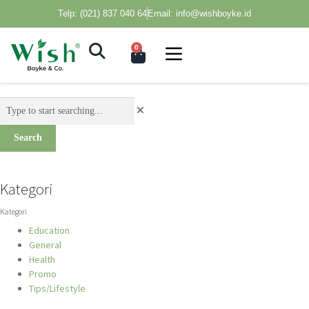
Telp: (021) 837 040 64
Email: info@wishboyke.id
0
Search
Kategori
Kategori
Education
General
Health
Promo
Tips/Lifestyle