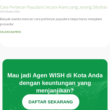
Cara Perbesar Payudara Secara Alami yang Jarang Dibahas
28 Oktober 2025
Banyak wanita mencari cara perbesar payudara tanpa harus menjalani
prosedur
SELENGKAPNYA
Mau jadi Agen WISH di Kota Anda
dengan keuntungan yang
menjanjikan?
DAFTAR SEKARANG