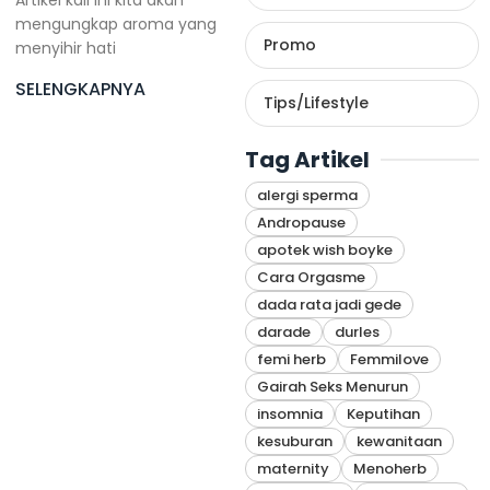
Artikel kali ini kita akan
mengungkap aroma yang
Promo
menyihir hati
SELENGKAPNYA
Tips/Lifestyle
Tag Artikel
alergi sperma
Andropause
apotek wish boyke
Cara Orgasme
dada rata jadi gede
darade
durles
femi herb
Femmilove
Gairah Seks Menurun
insomnia
Keputihan
kesuburan
kewanitaan
maternity
Menoherb