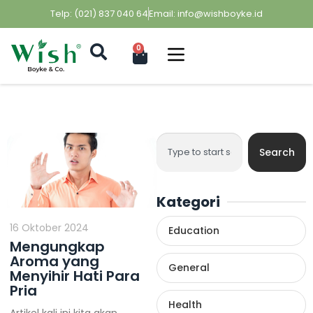
Telp: (021) 837 040 64
Email: info@wishboyke.id
0
Search
Kategori
16 Oktober 2024
Education
Mengungkap
Aroma yang
General
Menyihir Hati Para
Pria
Health