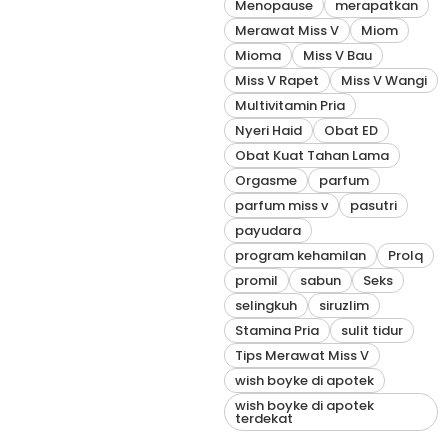
Menopause
merapatkan
Merawat Miss V
Miom
Mioma
Miss V Bau
Miss V Rapet
Miss V Wangi
Multivitamin Pria
Nyeri Haid
Obat ED
Obat Kuat Tahan Lama
Orgasme
parfum
parfum miss v
pasutri
payudara
program kehamilan
Prolq
promil
sabun
Seks
selingkuh
siruzlim
Stamina Pria
sulit tidur
Tips Merawat Miss V
wish boyke di apotek
wish boyke di apotek
terdekat