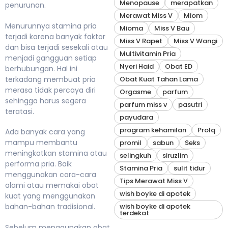
Menopause
merapatkan
penurunan.
Merawat Miss V
Miom
Menurunnya stamina pria
Mioma
Miss V Bau
terjadi karena banyak faktor
Miss V Rapet
Miss V Wangi
dan bisa terjadi sesekali atau
Multivitamin Pria
menjadi gangguan setiap
Nyeri Haid
Obat ED
berhubungan. Hal ini
terkadang membuat pria
Obat Kuat Tahan Lama
merasa tidak percaya diri
Orgasme
parfum
sehingga harus segera
parfum miss v
pasutri
teratasi.
payudara
program kehamilan
Prolq
Ada banyak cara yang
mampu membantu
promil
sabun
Seks
meningkatkan stamina atau
selingkuh
siruzlim
performa pria. Baik
Stamina Pria
sulit tidur
menggunakan cara-cara
Tips Merawat Miss V
alami atau memakai obat
wish boyke di apotek
kuat yang menggunakan
wish boyke di apotek
bahan-bahan tradisional.
terdekat
Sebelum menggunakan obat