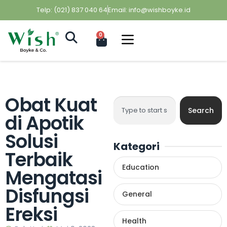
Telp: (021) 837 040 64
Email: info@wishboyke.id
0
Obat Kuat
Search
di Apotik
Solusi
Kategori
Terbaik
Education
Mengatasi
Disfungsi
General
Ereksi
Health