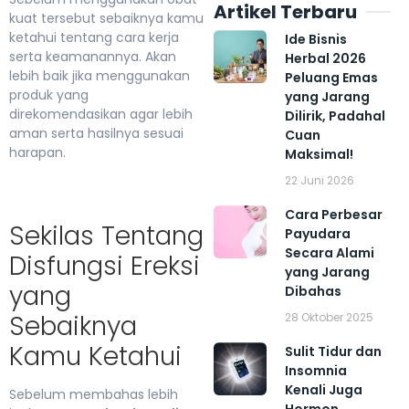
Artikel Terbaru
kuat tersebut sebaiknya kamu
ketahui tentang cara kerja
Ide Bisnis
serta keamanannya. Akan
Herbal 2026
lebih baik jika menggunakan
Peluang Emas
produk yang
yang Jarang
direkomendasikan agar lebih
Dilirik, Padahal
aman serta hasilnya sesuai
Cuan
harapan.
Maksimal!
22 Juni 2026
Cara Perbesar
Sekilas Tentang
Payudara
Secara Alami
Disfungsi Ereksi
yang Jarang
yang
Dibahas
Sebaiknya
28 Oktober 2025
Kamu Ketahui
Sulit Tidur dan
Insomnia
Kenali Juga
Sebelum membahas lebih
Hormon