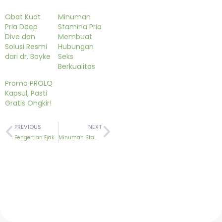
Obat Kuat
Minuman
Pria Deep
Stamina Pria
Dive dan
Membuat
Solusi Resmi
Hubungan
dari dr. Boyke
Seks
Berkualitas
Promo PROLQ
Kapsul, Pasti
Gratis Ongkir!
PREVIOUS
NEXT
Pengertian Ejakulasi Dini, Gejala Hingga Cara Mengatasi
Minuman Stamina Pria Membuat Hubungan Seks Berkualitas