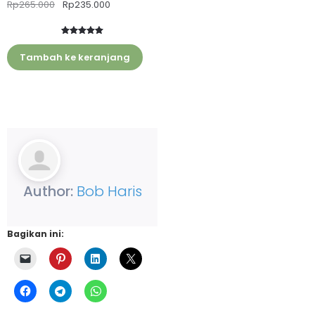
Rp
265.000
Rp
235.000
Peringkat
1
5.00
dari 5
Tambah ke keranjang
berdasarka
n
penilaian
pelanggan
Author:
Bob Haris
Bagikan ini: