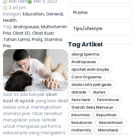
Bob Haris
Mei 9, 2023
2:46 pm
Promo
Kategori:
Education
,
General
,
Health
Tag:
Andropause
,
Multivitamin
Tips/Lifestyle
Pria
,
Obat ED
,
Obat Kuat
Tahan Lama
,
Prolq
,
Stamina
Tag Artikel
Pria
alergi sperma
Andropause
apotek wish boyke
Cara Orgasme
dada rata jadi gede
darade
durles
Saat ini ada banyak
obat
femi herb
Femmilove
kuat di apotik
yang bisa dibeli
bebas untuk meningkatkan
Gairah Seks Menurun
stamina pria. Obat tersebut
insomnia
Keputihan
merupakan solusi terbaik
kesuburan
kewanitaan
untuk mengatasi performa
maternity
Menoherb
seksual pria yang mengalami