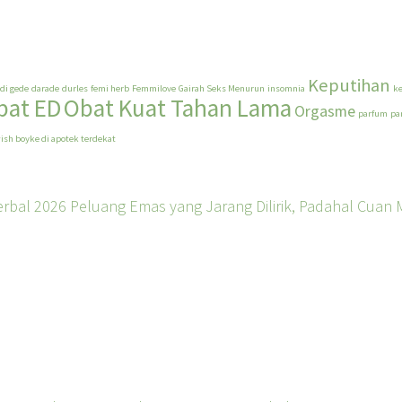
Keputihan
adi gede
darade
durles
femi herb
Femmilove
Gairah Seks Menurun
insomnia
k
bat ED
Obat Kuat Tahan Lama
Orgasme
parfum
pa
ish boyke di apotek terdekat
Herbal 2026 Peluang Emas yang Jarang Dilirik, Padahal Cuan 