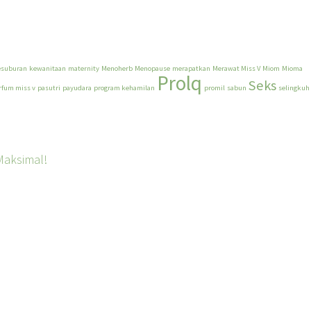
esuburan
kewanitaan
maternity
Menoherb
Menopause
merapatkan
Merawat Miss V
Miom
Mioma
Prolq
Seks
rfum miss v
pasutri
payudara
program kehamilan
promil
sabun
selingkuh
Maksimal!