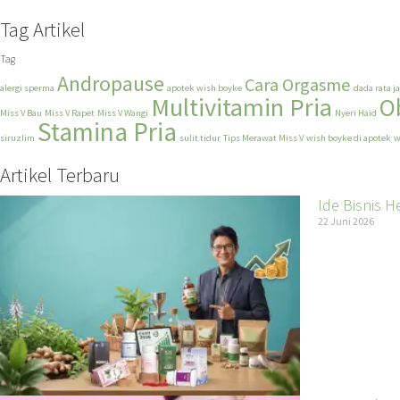
Tag Artikel
Tag
Andropause
Cara Orgasme
alergi sperma
apotek wish boyke
dada rata j
Multivitamin Pria
O
Miss V Bau
Miss V Rapet
Miss V Wangi
Nyeri Haid
Stamina Pria
siruzlim
sulit tidur
Tips Merawat Miss V
wish boyke di apotek
w
Artikel Terbaru
Ide Bisnis 
22 Juni 2026