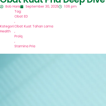
Bob Haris
September 30, 2025
1:06 pm
Tag:
Obat ED
,
Kategori:
Obat Kuat Tahan Lama
Health
,
Prolq
,
Stamina Pria