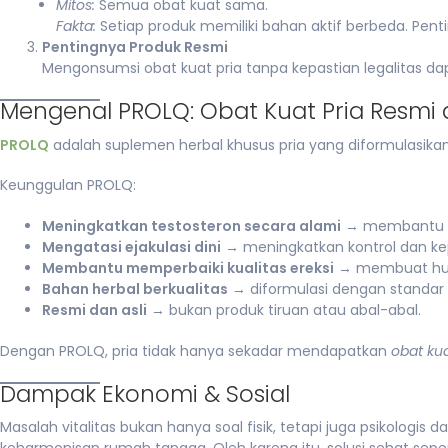
Mitos:
Semua obat kuat sama.
Fakta:
Setiap produk memiliki bahan aktif berbeda. Penti
Pentingnya Produk Resmi
Mengonsumsi obat kuat pria tanpa kepastian legalitas d
Mengenal PROLQ: Obat Kuat Pria Resmi d
PROLQ
adalah suplemen herbal khusus pria yang diformulasikan 
Keunggulan PROLQ:
Meningkatkan testosteron secara alami
→ membantu st
Mengatasi ejakulasi dini
→ meningkatkan kontrol dan ke
Membantu memperbaiki kualitas ereksi
→ membuat hub
Bahan herbal berkualitas
→ diformulasi dengan standar m
Resmi dan asli
→ bukan produk tiruan atau abal-abal.
Dengan PROLQ, pria tidak hanya sekadar mendapatkan
obat kua
Dampak Ekonomi & Sosial
Masalah vitalitas bukan hanya soal fisik, tetapi juga psikologis