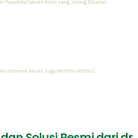
ar Payudara Secara Alami yang Jarang Dibahas
 dan Insomnia Kenali Juga Hormon Kortisol
dan Solusi Resmi dari dr.