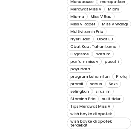
Menopause
merapatkan
Merawat Miss V
Miom
Mioma
Miss V Bau
Miss V Rapet
Miss V Wangi
Multivitamin Pria
Nyeri Haid
Obat ED
Obat Kuat Tahan Lama
Orgasme
parfum
parfum miss v
pasutri
payudara
program kehamilan
Prolq
promil
sabun
Seks
selingkuh
siruzlim
Stamina Pria
sulit tidur
Tips Merawat Miss V
wish boyke di apotek
wish boyke di apotek
terdekat