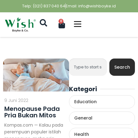
Telp: (021) 837 040 64
Email: info@wishboyke.id
0
Search
Kategori
9 Juni 2022
Education
Menopause Pada
Pria Bukan Mitos
General
Kompas.com — Kalau pada
perempuan populer istilah
Health