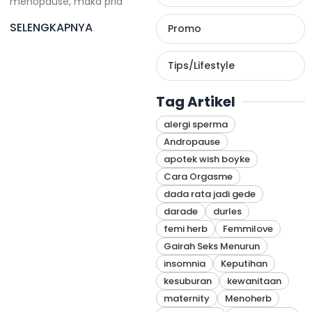
menopause, maka pria
SELENGKAPNYA
Promo
Tips/Lifestyle
Tag Artikel
alergi sperma
Andropause
apotek wish boyke
Cara Orgasme
dada rata jadi gede
darade
durles
femi herb
Femmilove
Gairah Seks Menurun
insomnia
Keputihan
kesuburan
kewanitaan
maternity
Menoherb