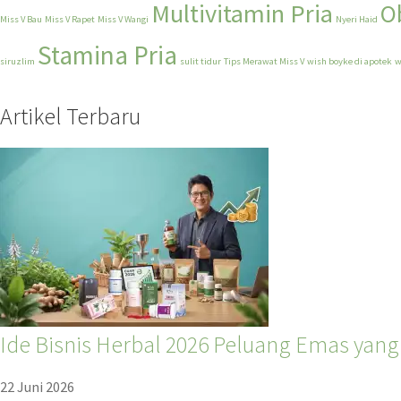
Multivitamin Pria
O
Miss V Bau
Miss V Rapet
Miss V Wangi
Nyeri Haid
Stamina Pria
siruzlim
sulit tidur
Tips Merawat Miss V
wish boyke di apotek
w
Artikel Terbaru
Ide Bisnis Herbal 2026 Peluang Emas yang 
22 Juni 2026