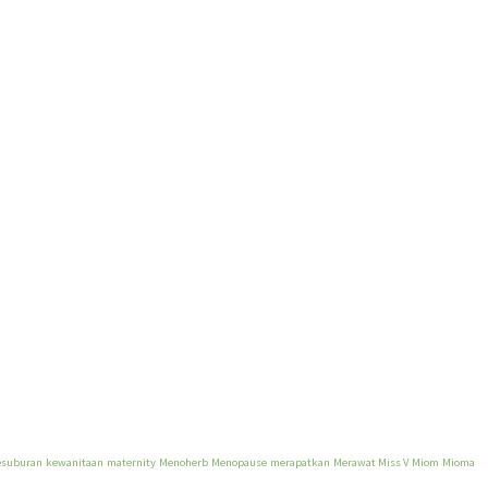
esuburan
kewanitaan
maternity
Menoherb
Menopause
merapatkan
Merawat Miss V
Miom
Mioma