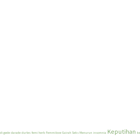
Keputihan
adi gede
darade
durles
femi herb
Femmilove
Gairah Seks Menurun
insomnia
k