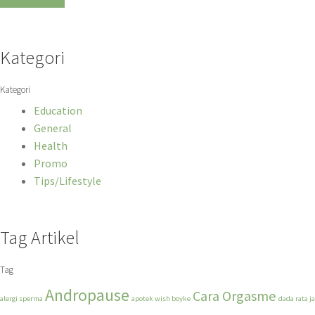
Kategori
Kategori
Education
General
Health
Promo
Tips/Lifestyle
Tag Artikel
Tag
Andropause
Cara Orgasme
alergi sperma
apotek wish boyke
dada rata j