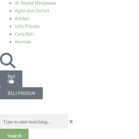
dr. Boyke Menjawab
Agen dan Outlet
Artikel
Info Promo
Cara Beli
Kontak
Rp
0
0
BELI PRODUK
Search