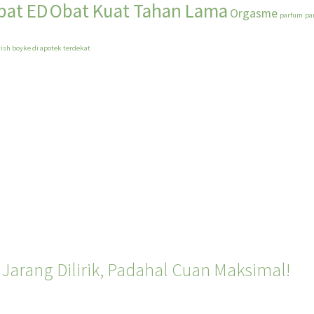
bat ED
Obat Kuat Tahan Lama
Orgasme
parfum
pa
ish boyke di apotek terdekat
Jarang Dilirik, Padahal Cuan Maksimal!