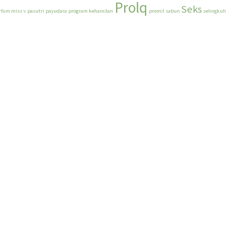
Prolq
Seks
rfum miss v
pasutri
payudara
program kehamilan
promil
sabun
selingkuh